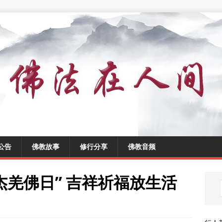
公告
佛教故事
修行分享
佛教音频
多杰羌佛日” 吉祥祈福放生活