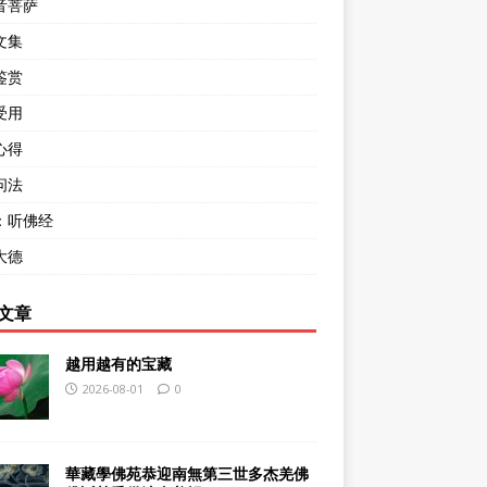
音菩萨
文集
鉴赏
受用
心得
问法
：听佛经
大德
文章
越用越有的宝藏
2026-08-01
0
華藏學佛苑恭迎南無第三世多杰羌佛