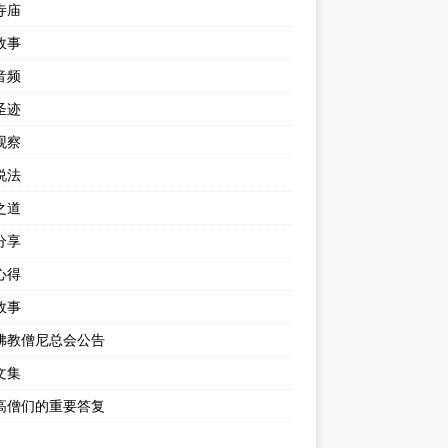
寺庙
故事
音频
圣迹
观察
说法
之道
分享
心得
故事
佛教僧尼总会公告
文集
高僧们的重要答复