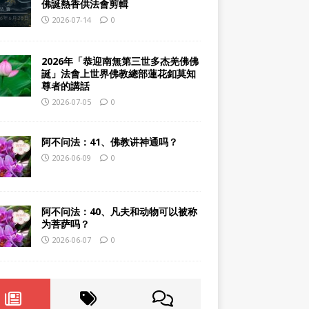
佛誕熱香供法會剪輯
2026-07-14
0
2026年「恭迎南無第三世多杰羌佛佛
誕」法會上世界佛教總部蓮花釦莫知
尊者的講話
2026-07-05
0
阿不问法：41、佛教讲神通吗？
2026-06-09
0
阿不问法：40、凡夫和动物可以被称
为菩萨吗？
2026-06-07
0