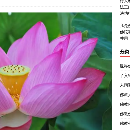
行人
法三
法功
凡是
佛陀
并用
分类
世界
了义
人间
佛教
佛教
佛教
佛教