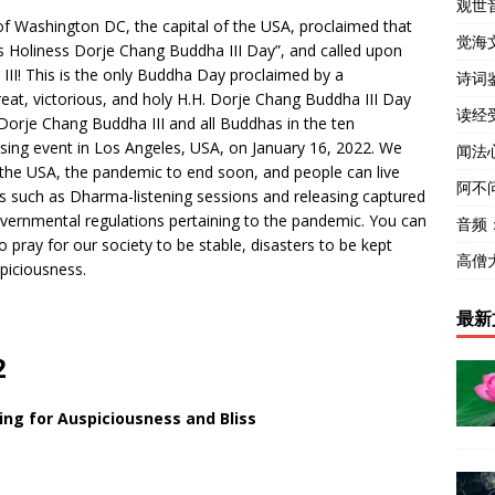
观世
of Washington DC, the capital of the USA, proclaimed that
觉海
is Holiness Dorje Chang Buddha III Day”, and called upon
III! This is the only Buddha Day proclaimed by a
诗词
reat, victorious, and holy H.H. Dorje Chang Buddha III Day
读经
 Dorje Chang Buddha III and all Buddhas in the ten
easing event in Los Angeles, USA, on January 16, 2022. We
闻法
in the USA, the pandemic to end soon, and people can live
阿不
 such as Dharma-listening sessions and releasing captured
governmental regulations pertaining to the pandemic. You can
音频
 pray for our society to be stable, disasters to be kept
高僧
piciousness.
最新
2
ing for Auspiciousness and Bliss