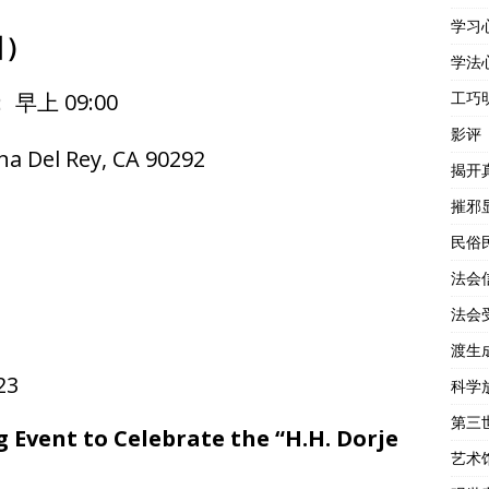
学习
日）
学法
工巧
早上 09:00
影评
a Del Rey, CA 90292
揭开
摧邪
民俗
法会
法会
渡生
23
科学
第三
g Event to Celebrate the “H.H. Dorje
艺术