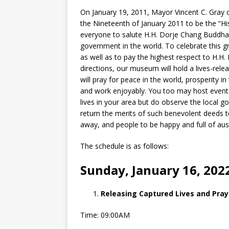
On January 19, 2011, Mayor Vincent C. Gray 
the Nineteenth of January 2011 to be the “H
everyone to salute H.H. Dorje Chang Buddha 
government in the world. To celebrate this g
as well as to pay the highest respect to H.H.
directions, our museum will hold a lives-rel
will pray for peace in the world, prosperity 
and work enjoyably. You too may host events
lives in your area but do observe the local 
return the merits of such benevolent deeds to
away, and people to be happy and full of aus
The schedule is as follows:
Sunday, January 16, 202
Releasing Captured Lives and Pray
Time: 09:00AM