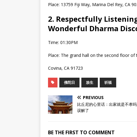
Place: 13759 Fiji Way, Marina Del Rey, CA 9
2.
Respectfully Listenin
Wonderful Dharma
Disc
Time: 01:30PM
Place: The grand hall on the second floor of
Covina, CA 91723
佛陀日
放生
祈福
PREVIOUS
比丘尼的心里话：出家就是不孝吗
误解了
BE THE FIRST TO COMMENT