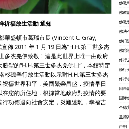
佛教
佛教
佛教
吉祥祈福放生活動 通知
佛法
都華盛頓市葛瑞市長 (Vincent C. Gray,
佛门
) 正式宣佈 2011 年 1 月 19 日為“H.H.第三世多杰
佛陀
第三世多杰羌佛致敬！這是此世界上唯一由政府
修行
勝聖的“H.H.第三世多杰羌佛日”，本館特定
修行
日於美國洛杉磯舉行放生活動以示對H.H.第三世多杰
修行
且祝禱世界和平，美國繁榮昌盛，疫情早日
因果
以在您的所住地，根據當地政府對疫情的要
国际
善行功德迴向社會安定，災難遠離，幸福吉
圣德
圣德
声明