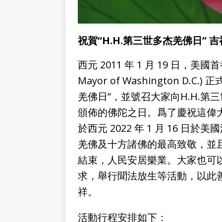
祝賀“
H.H
.第三世多杰羌佛日” 
西元 2011 年 1 月 19 日，美國首
Mayor of Washington D.C.
羌佛日”，並號召大家向H.H.
頒佈的佛陀之日。爲了慶祝這偉大
於西元 2022 年 1 月 16 
羌佛及十方諸佛的最高致敬，並
結束，人民安居樂業。大家也可
求，舉行聞法放生等活動，以此
祥。
活動行程安排如下：