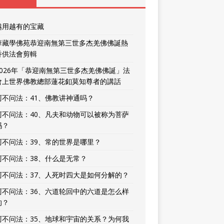
越用越有的宝藏
華藏學佛苑恭迎南無第三世多杰羌佛佛誕熱
香供法會剪輯
2026年「恭迎南無第三世多杰羌佛佛誕」法
會上世界佛教總部蓮花釦莫知尊者的講話
阿不问法：41、佛教讲神通吗？
阿不问法：40、凡夫和动物可以被称为菩萨
吗？
阿不问法：39、常的世界是哪里？
阿不问法：38、什么是无常？
阿不问法：37、人死时四大是如何分解的？
阿不问法：36、六道轮回中的六道是怎么样
的？
阿不问法：35、地球和宇宙的关系？为何我