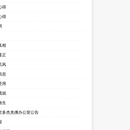
心得
心得
明
真相
显正
民风
信息
受用
成就
放生
世多杰羌佛办公室公告
馆