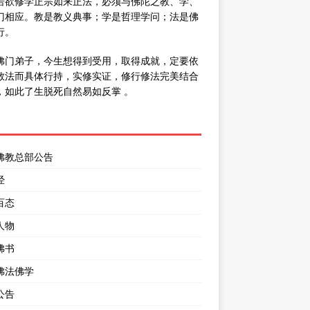
若欲修学正宗如来正法，必须与佛陀之教、学、
门相应。教是教义典事；学是哲理学问；法是佛
行。
佛门弟子，今生想得到受用，取得成就，定要依
教法而具体行持，实修实证，修行修法完美结合
，如此了生脱死自然易如反掌 。
佛教总部公告
经
百态
人物
佛书
佛法佛学
公告