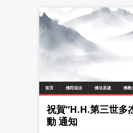
首页
佛陀说法
佛法圣迹
佛教
祝賀“H.H.第三世
動 通知