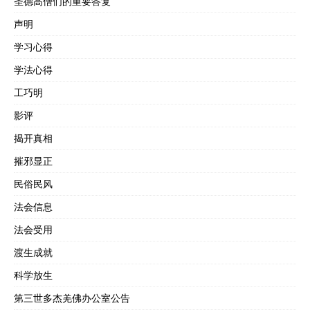
圣德高僧们的重要答复
声明
学习心得
学法心得
工巧明
影评
揭开真相
摧邪显正
民俗民风
法会信息
法会受用
渡生成就
科学放生
第三世多杰羌佛办公室公告