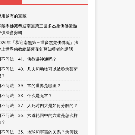
越用越有的宝藏
華藏學佛苑恭迎南無第三世多杰羌佛佛誕熱
香供法會剪輯
2026年「恭迎南無第三世多杰羌佛佛誕」法
會上世界佛教總部蓮花釦莫知尊者的講話
阿不问法：41、佛教讲神通吗？
阿不问法：40、凡夫和动物可以被称为菩萨
吗？
阿不问法：39、常的世界是哪里？
阿不问法：38、什么是无常？
阿不问法：37、人死时四大是如何分解的？
阿不问法：36、六道轮回中的六道是怎么样
的？
阿不问法：35、地球和宇宙的关系？为何我