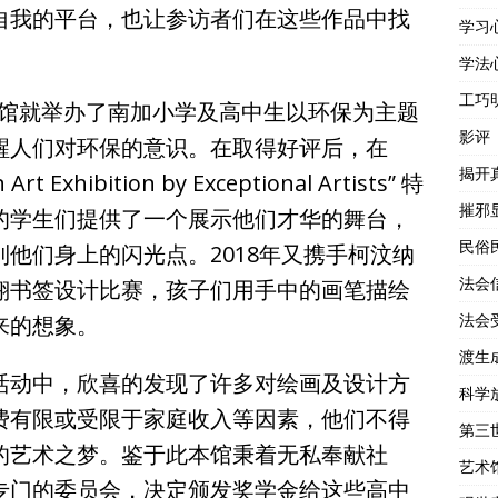
自我的平台，也让参访者们在这些作品中找
学习
学法
工巧
术馆就举办了南加小学及高中生以环保为主题
影评
醒人们对环保的意识。在取得好评后，在
揭开
t Exhibition by Exceptional Artists” 特
摧邪
的学生们提供了一个展示他们才华的舞台，
民俗
他们身上的闪光点。2018年又携手柯汶纳
法会
翔书签设计比赛，孩子们用手中的画笔描绘
法会
来的想象。
渡生
动中，欣喜的发现了许多对绘画及设计方
科学
费有限或受限于家庭收入等因素，他们不得
第三
的艺术之梦。鉴于此本馆秉着无私奉献社
艺术
专门的委员会，决定颁发奖学金给这些高中