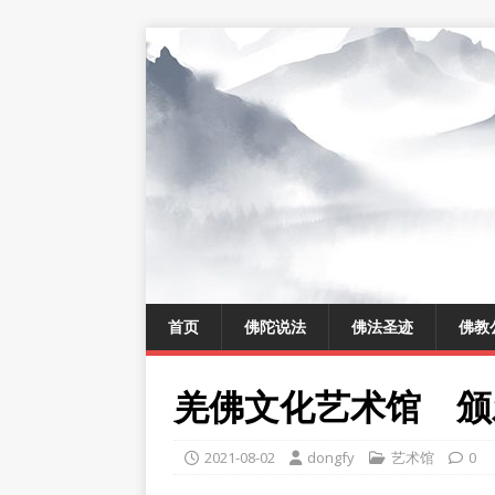
首页
佛陀说法
佛法圣迹
佛教
羌佛文化艺术馆 颁
2021-08-02
dongfy
艺术馆
0