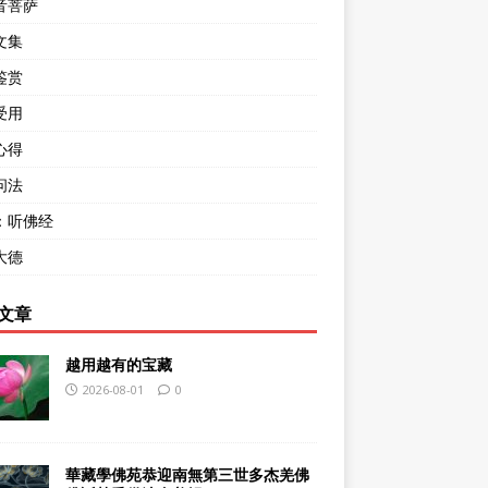
音菩萨
文集
鉴赏
受用
心得
问法
：听佛经
大德
文章
越用越有的宝藏
2026-08-01
0
華藏學佛苑恭迎南無第三世多杰羌佛