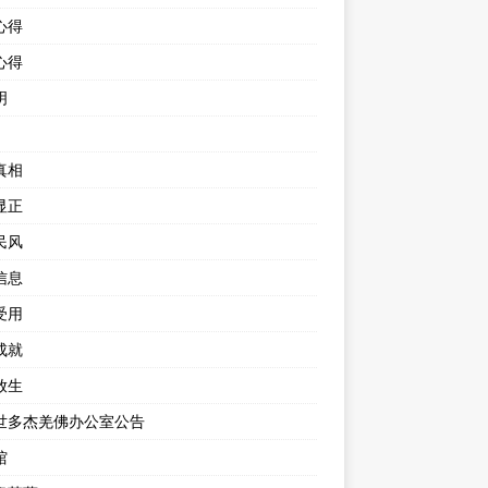
心得
心得
明
真相
显正
民风
信息
受用
成就
放生
世多杰羌佛办公室公告
馆