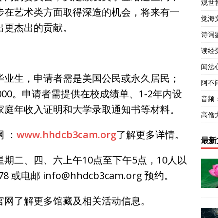
观世
步在艺术类方面取得深造的机会，将来有一
觉海
出更杰出的贡献。
诗词
读经
闻法
毕业生，申请者需是美国公民或永久居民；
阿不
000。申请者需提供在校成绩单、1-2年内设
音频
家庭年收入证明和大学录取通知书等材料。
高僧
 ：
www.hhdcb3cam.org
了解更多详情。
最新
期二、四、六上午10点至下午5点，10人以
 或电邮 info@hhdcb3cam.org 预约。
官网了解更多馆藏及相关活动信息。