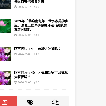
佛誕熱香供法會剪輯
2026-07-14
0
2026年「恭迎南無第三世多杰羌佛佛
誕」法會上世界佛教總部蓮花釦莫知
尊者的講話
2026-07-05
0
阿不问法：41、佛教讲神通吗？
2026-06-09
0
阿不问法：40、凡夫和动物可以被称
为菩萨吗？
2026-06-07
0