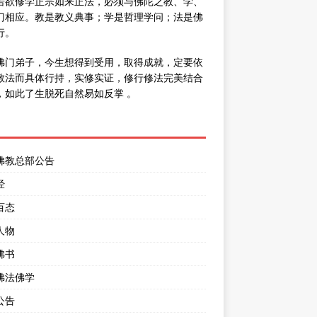
若欲修学正宗如来正法，必须与佛陀之教、学、
门相应。教是教义典事；学是哲理学问；法是佛
行。
佛门弟子，今生想得到受用，取得成就，定要依
教法而具体行持，实修实证，修行修法完美结合
，如此了生脱死自然易如反掌 。
佛教总部公告
经
百态
人物
佛书
佛法佛学
公告