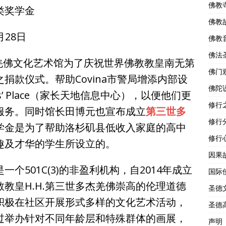
佛教
类奖学金
佛教
7月28日
佛教
佛法
羌佛文化艺术馆为了庆祝世界佛教教皇南无第
佛门
捐款仪式。帮助Covina市警局增添内部设
佛陀
s’ Place（家长天地信息中心），以便他们更
修行
服务。同时馆长田博元也宣布成立
第三世多
修行
学金是为了帮助洛杉矶县低收入家庭的高中
修行
趣及才华的学生所设立的。
因果
01C(3)的非盈利机构，自2014年成立
国际
教皇H.H.第三世多杰羌佛崇高的伦理道德
圣德
积极在社区开展形式多样的文化艺术活动，
圣德
过举办针对不同年龄层和特殊群体的画展，
声明