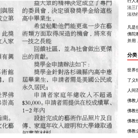
行人
法三
法功
凡是
佛陀
并用
分类
世界
了义
人间
佛教
佛教
佛教
佛教