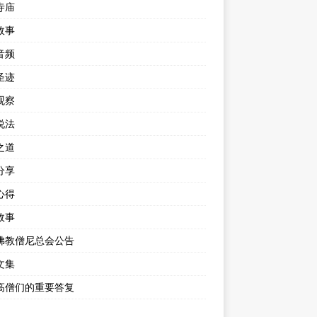
寺庙
故事
音频
圣迹
观察
说法
之道
分享
心得
故事
佛教僧尼总会公告
文集
高僧们的重要答复